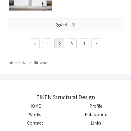
次のページ
1
2
3
4
ホーム
works
EIKEN Structural Design
HOME
Profile
Works
Publication
Contact
Links