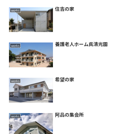
住吉の家
works
養護老人ホーム呉清光園
works
希望の家
works
阿品の集会所
works