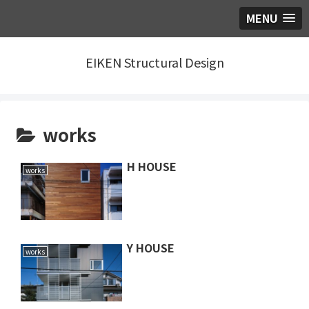
MENU
EIKEN Structural Design
works
H HOUSE
works
Y HOUSE
works