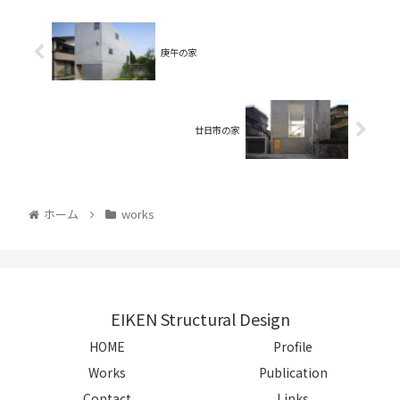
庚午の家
廿日市の家
ホーム
works
EIKEN Structural Design
HOME
Profile
Works
Publication
Contact
Links